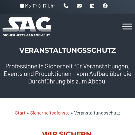
Mo-Fr 8-17 Uhr
Skip
to
VERANSTALTUNGSSCHUTZ
content
Professionelle Sicherheit für Veranstaltungen,
Events und Produktionen – vom Aufbau über die
Durchführung bis zum Abbau.
Start
»
Sicherheitsdienste
»
Veranstaltungsschutz
WIR SICHERN.